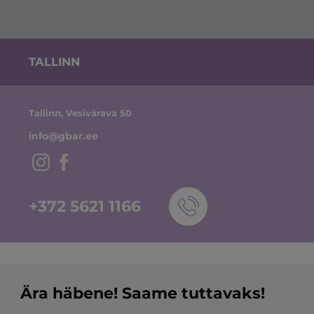
TALLINN
Tallinn, Vesivärava 50
info@gbar.ee
+372 5621 1166
Ära häbene!
Saame tuttavaks!