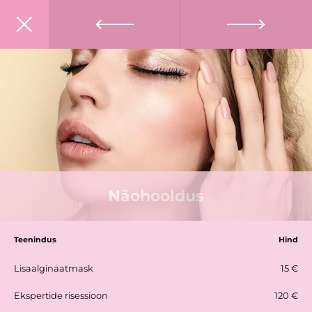
G×Baril on äpp ka olemas, kas teadsid?
Leia meid App Store'ist, laadi alla ja broneeri aega!
BRONEERI AEG
Näohooldus
Teenindus
Hind
Lisaalginaatmask
15 €
Ekspertide risessioon
120 €