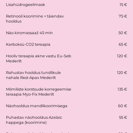
Lisahüdrogeelimask
15 €
Retinooli koorimine + täiendav
75 €
hooldus
Oh, gorgeous G. World!
Näo kiromassaaž 45 min
50 €
Meist
Karboksü-CO2 teraapia
65 €
Hooliv teraapia akne vastu Eu-Seb
120 €
Mederilt
Rahustav hooldus tundlikule
120 €
nahale Red-Apax Mederilt
Miimiliste korstsude korregeemise
135 €
teraapia Myo-Fix Mederilt
Näohooldus mandlikoorimisega
60 €
Puhastav näohooldus Azelaic
55 €
happega (koorimine)