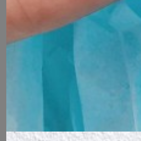
G×Bar men
Teenus