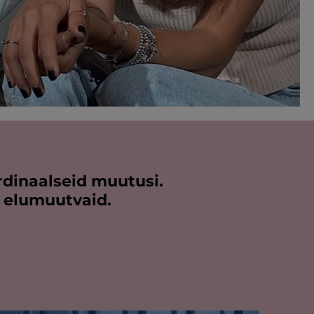
rdinaalseid muutusi.
i elumuutvaid.