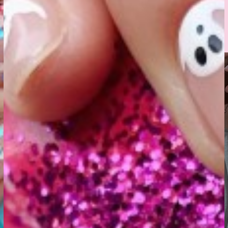
aks pakume ka
e- ja kulmude
me teenuseid
ni maniküüri,
lusalongi 13
mitu rahulolevat
t!