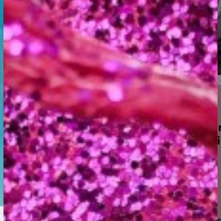
üü
Ei migneid ka
Ainult et veid