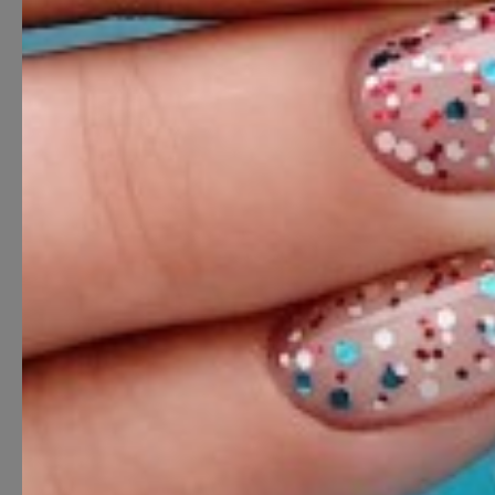
Meist
See on nagu ilusalong,
ainult, et palju parem.
G×Bar on nagu ilusalong, aga palju parem! Lis
kõige hämmastavamaid soenguid, imelisi küünt
disaini ning hingematvalt kauneid meigilooke.
G×Bar on täisteenindusega ilusalong, kus paku
alates meigist, soengutest ja juukselõikustest ku
pediküüri ja kulmude kujundamiseni. Meil on 55 i
riigis.
Päev-päevalt on meil üha raskem kokku lugeda, 
klienti me üle maailma teenindame. Ole üks neis