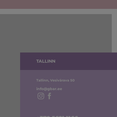
TALLINN
Tallinn, Vesivärava 50
info@gbar.ee