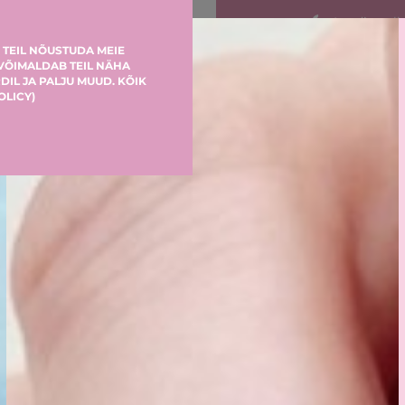
Laadige all
AppStor
 TEIL NÕUSTUDA MEIE
 VÕIMALDAB TEIL NÄHA
DIL JA PALJU MUUD. KÕIK
OLICY
)