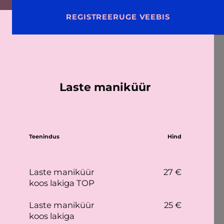
a
BRONEERI AEG
REGISTREERUGE VEEBIS
ET
e'is
Laste maniküür
Teenindus
Hind
Laste maniküür
27 €
koos lakiga TOP
Laste maniküür
25 €
koos lakiga