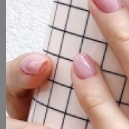
Ära häbene!
Saame tut