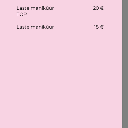
Laste maniküür
20 €
TOP
Laste maniküür
18 €