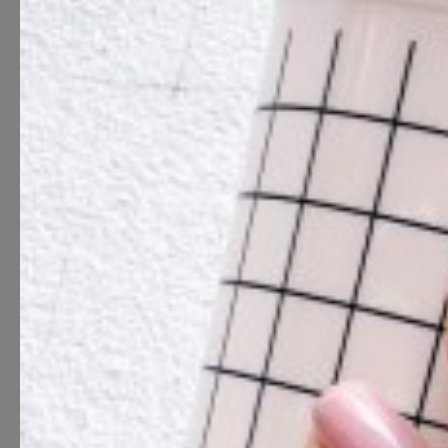
G×Bar sal
Salongid