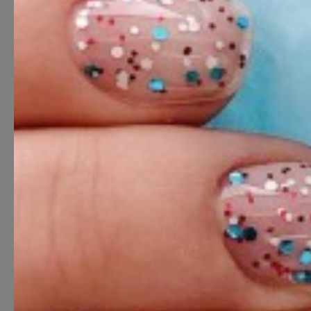
SALONGID
Oh, gorgeous G. Wo