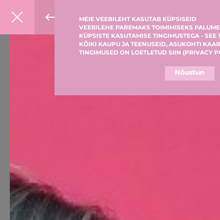
MEIE VEEBILEHT KASUTAB KÜPSISEID
VEEBILEHE PAREMAKS TOIMIMISEKS PALUME
KÜPSISTE KASUTAMISE TINGIMUSTEGA - SEE
KÕIKI KAUPU JA TEENUSEID, ASUKOHTI KAAR
TINGIMUSED ON LOETLETUD SIIN (
PRIVACY P
Nõustun
MEIST
G×BAR MENÜÜ