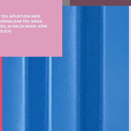
Laadige all
AppStor
 TEIL NÕUSTUDA MEIE
 VÕIMALDAB TEIL NÄHA
DIL JA PALJU MUUD. KÕIK
OLICY
)