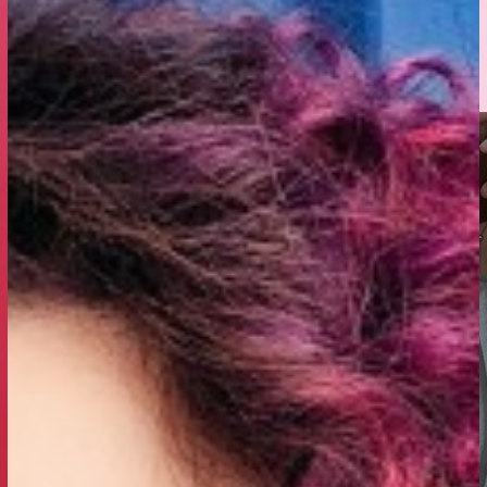
aks pakume ka
e- ja kulmude
me teenuseid
ni maniküüri,
lusalongi 13
mitu rahulolevat
t!