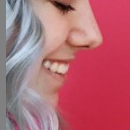
Meist
See on nagu ilusalong,
ainult, et palju parem.
G×Bar on nagu ilusalong, aga palju parem! Lis
kõige hämmastavamaid soenguid, imelisi küünt
disaini ning hingematvalt kauneid meigilooke.
G×Bar on täisteenindusega ilusalong, kus paku
alates meigist, soengutest ja juukselõikustest ku
pediküüri ja kulmude kujundamiseni. Meil on 55 i
riigis.
Päev-päevalt on meil üha raskem kokku lugeda, 
klienti me üle maailma teenindame. Ole üks neis