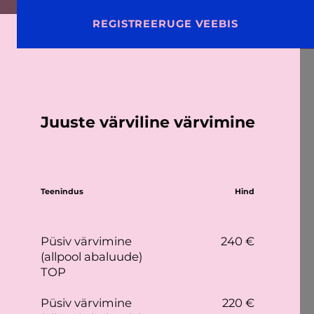
a
BRONEERI AEG
REGISTREERUGE VEEBIS
ET
e'is
Juuste värviline värvimine
Teenindus
Hind
Püsiv värvimine
240 €
(allpool abaluude)
TOP
Püsiv värvimine
220 €