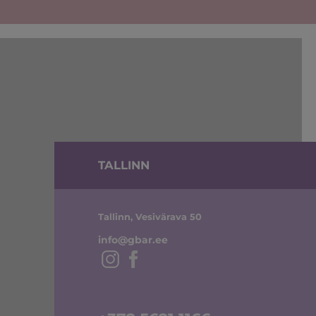
TALLINN
Tallinn, Vesivärava 50
info@gbar.ee