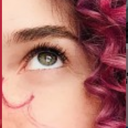
üü
Ei migneid ka
Ainult et veid