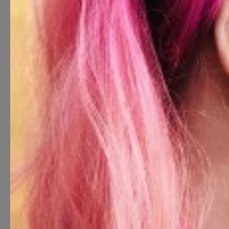
G×Bar sal
Salongid