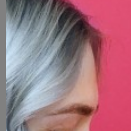
SALONGID
Oh, gorgeous G. Wo