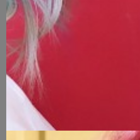
G×Bar men
Teenus