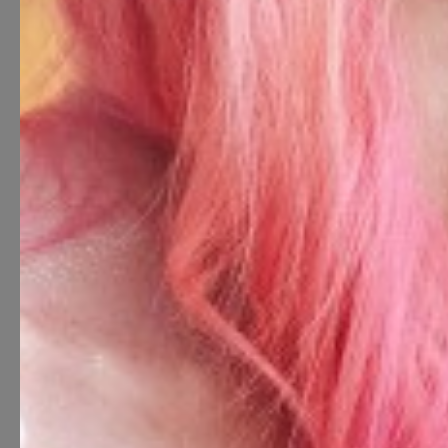
Ära häbene!
Saame tut