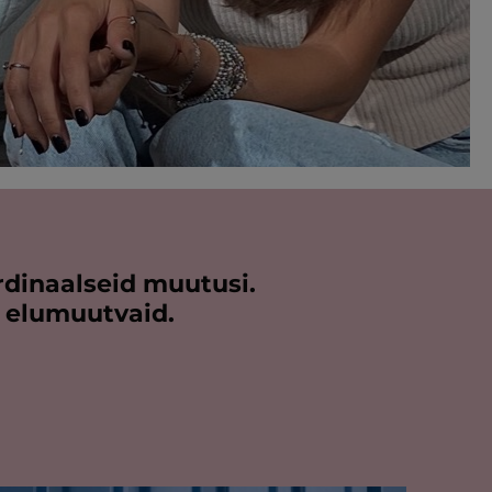
rdinaalseid muutusi.
i elumuutvaid.